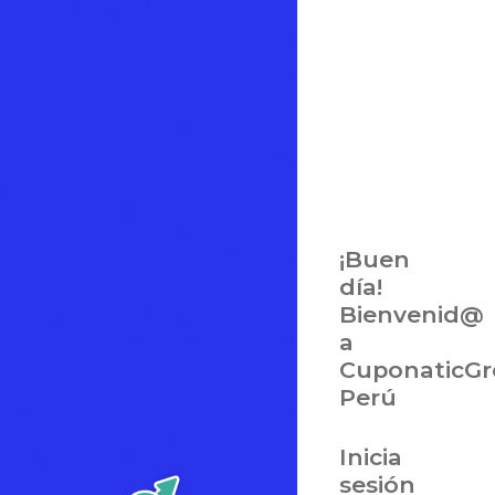
¡Buen
día!
Bienvenid@
a
CuponaticG
Perú
Inicia
sesión