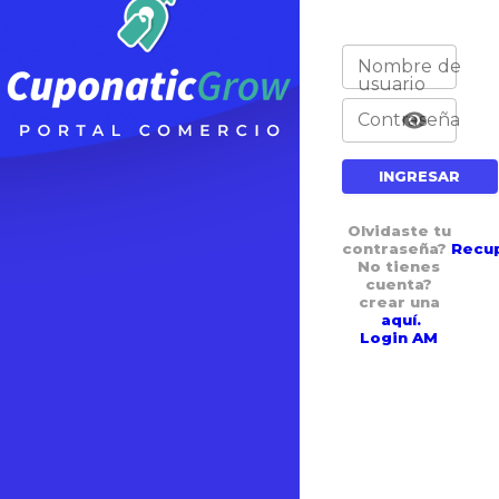
Nombre de
usuario
Contraseña
INGRESAR
Olvidaste tu
contraseña?
Recup
No tienes
cuenta?
crear una
aquí.
Login AM